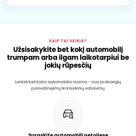
KAIP TAI VEIKIA?
Užsisakykite bet kokį automobilį
trumpam arba ilgam laikotarpiui be
jokių rūpesčių
Lanksti bet kokio automobilio nuoma – nuo ​​prabangių
pasivažinėjimų iki klasikinių važiavimų
Suraskite automobilį netoliese