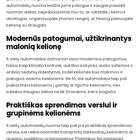
automobilių nuoma leidžia jums patogiai ir saugiai pasiekti
norimas vietas, nepriklausomai nuo to, ar vykstate į šeimos
atostogas, organizuojate įmonės renginį, ar tiesiog planuojate
kelionę su draugais.
Modernūs patogumai, užtikrinantys
malonią kelionę
6 vietų automobiliai dažnai turi visus modernius patogumus,
tokius kaip klimato kontrolė, aukštos kokybės audio sistemos ir
erdvūs sėdynių išdėstymai, todėl kelionės bus malonios ir
patogios visiems keleiviams. Be to, šie automobiliai taip pat
puikiai tinka kelionėms į gamtą ar ilgoms kelionėms, nes
suteikia daugiau vietos ne tik žmonėms, bet ir bagažui.
Praktiškas sprendimas verslui ir
grupinėms kelionėms
6 vietų automobilių nuoma taip pat yra praktiškas sprendimas
verslui, kai reikia nuomotis transportą darbuotojų kelionėms ar
grupinių susitikimų organizavimui. Pasirinkus šią paslaugą,