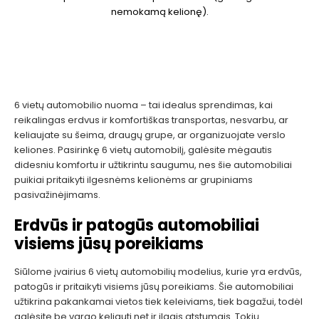
nemokamą kelionę).
6 vietų automobilio nuoma – tai idealus sprendimas, kai
reikalingas erdvus ir komfortiškas transportas, nesvarbu, ar
keliaujate su šeima, draugų grupe, ar organizuojate verslo
keliones. Pasirinkę 6 vietų automobilį, galėsite mėgautis
didesniu komfortu ir užtikrintu saugumu, nes šie automobiliai
puikiai pritaikyti ilgesnėms kelionėms ar grupiniams
pasivažinėjimams.
Erdvūs ir patogūs automobiliai
visiems jūsų poreikiams
Siūlome įvairius 6 vietų automobilių modelius, kurie yra erdvūs,
patogūs ir pritaikyti visiems jūsų poreikiams. Šie automobiliai
užtikrina pakankamai vietos tiek keleiviams, tiek bagažui, todėl
galėsite be vargo keliauti net ir ilgais atstumais. Tokių