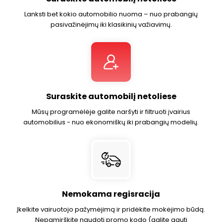
Lanksti bet kokio automobilio nuoma – nuo ​​prabangių
pasivažinėjimų iki klasikinių važiavimų.
Suraskite automobilį netoliese
Mūsų programėlėje galite naršyti ir filtruoti įvairius
automobilius - nuo ekonomiškų iki prabangių modelių.
Nemokama regisracija
Įkelkite vairuotojo pažymėjimą ir pridėkite mokėjimo būdą.
Nepamirškite naudoti promo kodo (galite gauti