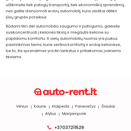
užtikrinsite tiek patogų transportą, tiek ekonomišką sprendimą,
nes galite išsinuomoti erdvų automobilį, kuris visiškai atitiks
jūsų grupės poreikius.
Būdami tikri dėl automobilio saugumo ir patogumo, galėsite
susikoncentruoti į kelionės tikslą ir mėgautis kelione su
papildomu komfortu. 6 vietų automobilių nuoma yra puikus
pasirinkimas tiems, kurie vertina komfortą ir erdvę kelionėse,
be to, šis sprendimas yra itin lankstus ir pritaikomas įvairiems
tikslams.
Vilnius
Kaune
Klaipėda
Panevėžys
Šiauliai
Alytus
Marijampolė
+37037211529