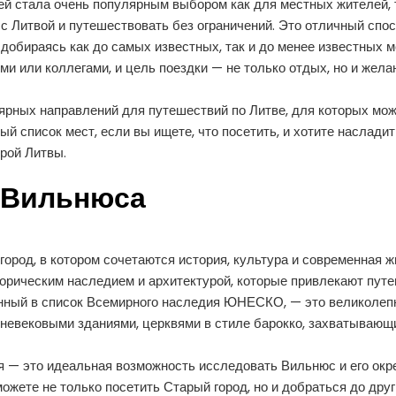
й стала очень популярным выбором как для местных жителей, т
 Литвой и путешествовать без ограничений. Это отличный спо
 добираясь как до самых известных, так и до менее известных м
ми или коллегами, и цель поездки — не только отдых, но и жел
ярных направлений для путешествий по Литве, для которых мо
ый список мест, если вы ищете, что посетить, и хотите наслад
рой Литвы.
 Вильнюса
город, в котором сочетаются история, культура и современная ж
торическим наследием и архитектурой, которые привлекают путе
нный в список Всемирного наследия ЮНЕСКО, — это великолеп
невековыми зданиями, церквями в стиле барокко, захватывающ
 — это идеальная возможность исследовать Вильнюс и его окр
жете не только посетить Старый город, но и добраться до друг