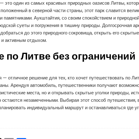
 это один из самых красивых природных оазисов Литвы, котор
положенный в северной части страны, этот парк славится вел
и памятниками. Аукштайтия, со своим спокойствием и природно
ородской суеты и погружения в тишину природы. Долгосрочная а
добраться до этого природного сокровища, открыть его скрытые
 и активным отдыхом.
 по Литве без ограничений
 — отличное решение для тех, кто хочет путешествовать по Лит
аны. Арендуя автомобиль, путешественники получают возможно
истические места, но и открывать скрытые уголки природы, ист
о остаются незамеченными. Выбирая этот способ путешествия, 
о планировать индивидуальный маршрут и останавливаться где у