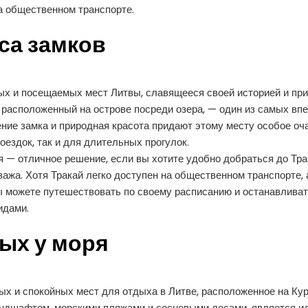
на общественном транспорте.
са замков
ых и посещаемых мест Литвы, славящееся своей историей и при
 расположенный на острове посреди озера, — один из самых в
ение замка и природная красота придают этому месту особое оч
ездок, так и для длительных прогулок.
 — отличное решение, если вы хотите удобно добраться до Тра
йзажа. Хотя Тракай легко доступен на общественном транспорте
 можете путешествовать по своему расписанию и останавливать
идами.
ых у моря
ых и спокойных мест для отдыха в Литве, расположенное на Кур
ндшафтом, морскими пляжами и сосновыми лесами, является и