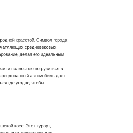
родной красотой. Символ города
печатляющих средневековых
арование, делая его идеальным
кая и полностью погрузиться в
, арендованный автомобиль дает
ся где угодно, чтобы
шской косе. Этот курорт,
деальным местом как для