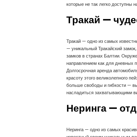
которые не так легко доступны 
Тракай — чуде
Тракай — одно из самых известн
— уникальный Тракайский замок,
замков в странах Балтии. Окруж
направлением как для дневных по
Долгосрочная аренда автомобиля
красоту этого великолепного пе
больше свободы и гибкости — вы
насладиться захватывающими в
Неринга — отд
Неринга — одно из самых красив
известный своим уникальным ла