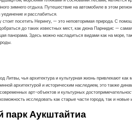
ойного зимнего отдыха. Путешествие на автомобиле в этом реги
и уединение и расслабиться.
у стоит посетить Нерингу, — это неповторимая природа. С пом
обраться до таких известных мест, как дюна Парнидис — сама
ая панорама. Здесь можно насладиться видами как на море, так
роды.
од Литвы, чья архитектура и культурная жизнь привлекают как м
ринной архитектурой и историческим наследием, это также дина
 современных арт-объектов и культурных достопримечательност
озможность исследовать как старые части города, так и новые 
 парк Аукштайтиа