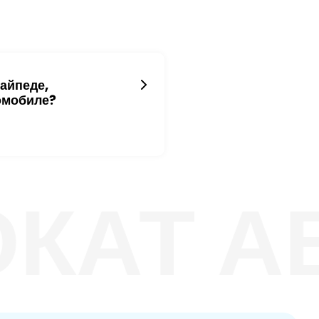
лайпеде,
омобиле?
АТ АВТ