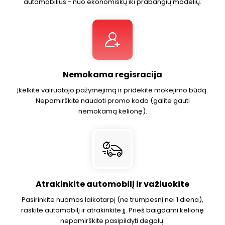
automobilius - nuo ekonomiškų iki prabangių modelių.
Nemokama regisracija
Įkelkite vairuotojo pažymėjimą ir pridėkite mokėjimo būdą.
Nepamirškite naudoti promo kodo (galite gauti
nemokamą kelionę).
Atrakinkite automobilį ir važiuokite
Pasirinkite nuomos laikotarpį (ne trumpesnį nei 1 diena),
raskite automobilį ir atrakinkite jį. Prieš baigdami kelionę
nepamirškite pasipildyti degalų.