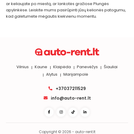
ar keliaujate po miestą, ar lankotės gražiose Plungės
apylinkėse. Leiskite mums pasirūpinti jūsų kelionės patogumu,
kad galėtumėte mėgautis kiekvienu momentu.
Vilnius
Kaune
Klaipėda
Panevėžys
Šiauliai
Alytus
Marijampolė
+37037211529
info@auto-rent.lt
Copyright © 2026 - auto-rent.lt