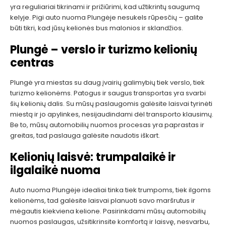
yra reguliariai tikrinami ir prižiūrimi, kad užtikrintų saugumą
kelyje. Pigi auto nuoma Plungėje nesukels rūpesčių – galite
būti tikri, kad jūsų kelionės bus malonios ir sklandžios.
Plungė – verslo ir turizmo kelionių
centras
Plungė yra miestas su daug įvairių galimybių tiek verslo, tiek
turizmo kelionėms. Patogus ir saugus transportas yra svarbi
šių kelionių dalis. Su mūsų paslaugomis galėsite laisvai tyrinėti
miestą ir jo apylinkes, nesijaudindami dėl transporto klausimų.
Be to, mūsų automobilių nuomos procesas yra paprastas ir
greitas, tad paslauga galėsite naudotis iškart.
Kelionių laisvė: trumpalaikė ir
ilgalaikė nuoma
Auto nuoma Plungėje idealiai tinka tiek trumpoms, tiek ilgoms
kelionėms, tad galėsite laisvai planuoti savo maršrutus ir
mėgautis kiekviena kelione. Pasirinkdami mūsų automobilių
nuomos paslaugas, užsitikrinsite komfortą ir laisvę, nesvarbu,