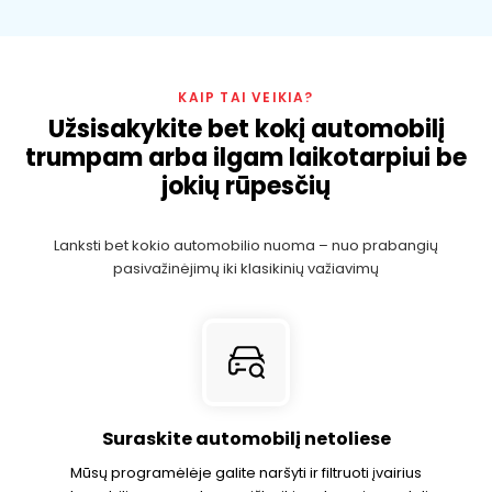
KAIP TAI VEIKIA?
Užsisakykite bet kokį automobilį
trumpam arba ilgam laikotarpiui be
jokių rūpesčių
Lanksti bet kokio automobilio nuoma – nuo ​​prabangių
pasivažinėjimų iki klasikinių važiavimų
Suraskite automobilį netoliese
Mūsų programėlėje galite naršyti ir filtruoti įvairius