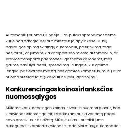
Automobilių nuoma Plungėje – tai puikus sprendimas tiems,
kurie nori patogiai keliauti mieste ir jo apylinkėse. Mūsų
paslaugos apima skirtingų automobilių pasirinkimą, todėl
nesvarbu, ar jums reikia kompaktiško miesto automobilio, ar
erdvios transporto priemonės ilgesnėms kelionėms, mes
galime pasiūlyti idealų sprendimą. Plungėje, kur galima
lengvai pasiekti tiek miestą, tiek gamtos kampelius, mūsų auto
nuoma suteikia laisvę keliauti be jokių apribojimų.
Konkurencingos
kainos
ir
lanksčios
nuomos
sąlygos
Siūlome konkurencingas kainas ir įvairius nuomos planus, kad
kiekvienas klientas galėtų rasti tinkamiausią variantą pagal
savo poreikius ir biudžetą. Mūsų tikslas – suteikti jums
patogumą ir komfortą kelionėse, todėl visi mūsų automobiliai