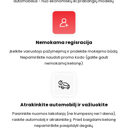
automobilius - nuo ekonomiškų iki prabangių modelių.
Nemokama regisracija
Įkelkite vairuotojo pažymėjimą ir pridėkite mokėjimo būdą.
Nepamirškite naudoti promo kodo (galite gauti
nemokamą kelionę).
Atrakinkite automobilį ir važiuokite
Pasirinkite nuomos laikotarpį (ne trumpesnį nei 1 diena),
raskite automobilį ir atrakinkite jį. Prieš baigdami kelionę
nepamirškite pasipildyti degalų.