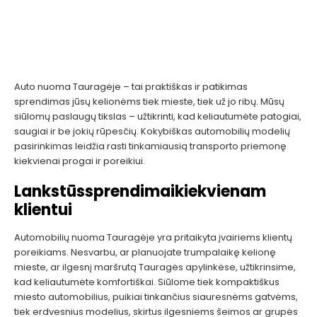
Auto nuoma Tauragėje – tai praktiškas ir patikimas
sprendimas jūsų kelionėms tiek mieste, tiek už jo ribų. Mūsų
siūlomų paslaugų tikslas – užtikrinti, kad keliautumėte patogiai,
saugiai ir be jokių rūpesčių. Kokybiškas automobilių modelių
pasirinkimas leidžia rasti tinkamiausią transporto priemonę
kiekvienai progai ir poreikiui.
Lankstūs
sprendimai
kiekvienam
klientui
Automobilių nuoma Tauragėje yra pritaikyta įvairiems klientų
poreikiams. Nesvarbu, ar planuojate trumpalaikę kelionę
mieste, ar ilgesnį maršrutą Tauragės apylinkėse, užtikrinsime,
kad keliautumėte komfortiškai. Siūlome tiek kompaktiškus
miesto automobilius, puikiai tinkančius siauresnėms gatvėms,
tiek erdvesnius modelius, skirtus ilgesniems šeimos ar grupės