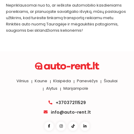
Nepriklausomai nuo to, ar ieškote automobilio kasdieniams
poreikiams, ar planuojate savaitgalio išvyką, mūsų paslaugos
užtikrins, kad turėsite tinkamą transportą reikiamu metu.
Rinkitės auto nuomą Tauragėje ir mėgaukitės patogiomis,
saugiomis bei sklandžiomis kelionėmis!
Vilnius
Kaune
Klaipėda
Panevėžys
Šiauliai
Alytus
Marijampolė
+37037211529
info@auto-rent.lt