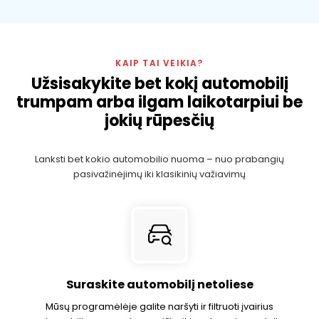
KAIP TAI VEIKIA?
Užsisakykite bet kokį automobilį
trumpam arba ilgam laikotarpiui be
jokių rūpesčių
Lanksti bet kokio automobilio nuoma – nuo ​​prabangių
pasivažinėjimų iki klasikinių važiavimų
Suraskite automobilį netoliese
Mūsų programėlėje galite naršyti ir filtruoti įvairius