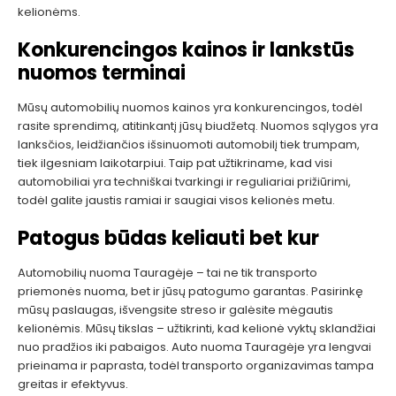
kelionėms.
Konkurencingos kainos ir lankstūs
nuomos terminai
Mūsų automobilių nuomos kainos yra konkurencingos, todėl
rasite sprendimą, atitinkantį jūsų biudžetą. Nuomos sąlygos yra
lanksčios, leidžiančios išsinuomoti automobilį tiek trumpam,
tiek ilgesniam laikotarpiui. Taip pat užtikriname, kad visi
automobiliai yra techniškai tvarkingi ir reguliariai prižiūrimi,
todėl galite jaustis ramiai ir saugiai visos kelionės metu.
Patogus būdas keliauti bet kur
Automobilių nuoma Tauragėje – tai ne tik transporto
priemonės nuoma, bet ir jūsų patogumo garantas. Pasirinkę
mūsų paslaugas, išvengsite streso ir galėsite mėgautis
kelionėmis. Mūsų tikslas – užtikrinti, kad kelionė vyktų sklandžiai
nuo pradžios iki pabaigos. Auto nuoma Tauragėje yra lengvai
prieinama ir paprasta, todėl transporto organizavimas tampa
greitas ir efektyvus.