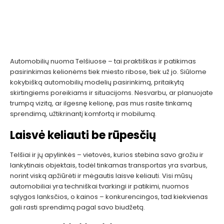
Automobilių nuoma Telšiuose – tai praktiškas ir patikimas
pasirinkimas kelionėms tiek miesto ribose, tiek už jo. Siūlome
kokybišką automobilių modelių pasirinkimą, pritaikytą
skirtingiems poreikiams ir situacijoms. Nesvarbu, ar planuojate
trumpą vizitą, ar ilgesnę kelionę, pas mus rasite tinkamą
sprendimą, užtikrinantį komfortą ir mobilumą.
Laisvė keliauti be rūpesčių
Telšiai ir jų apylinkės – vietovės, kurios stebina savo grožiu ir
lankytinais objektais, todėl tinkamas transportas yra svarbus,
norint viską apžiūrėti ir mėgautis laisve keliauti. Visi mūsų
automobiliai yra techniškai tvarkingi ir patikimi, nuomos
sąlygos lanksčios, o kainos – konkurencingos, tad kiekvienas
gali rasti sprendimą pagal savo biudžetą.