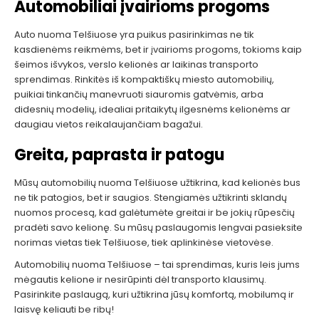
Automobiliai įvairioms progoms
Auto nuoma Telšiuose yra puikus pasirinkimas ne tik
kasdienėms reikmėms, bet ir įvairioms progoms, tokioms kaip
šeimos išvykos, verslo kelionės ar laikinas transporto
sprendimas. Rinkitės iš kompaktiškų miesto automobilių,
puikiai tinkančių manevruoti siauromis gatvėmis, arba
didesnių modelių, idealiai pritaikytų ilgesnėms kelionėms ar
daugiau vietos reikalaujančiam bagažui.
Greita, paprasta ir patogu
Mūsų automobilių nuoma Telšiuose užtikrina, kad kelionės bus
ne tik patogios, bet ir saugios. Stengiamės užtikrinti sklandų
nuomos procesą, kad galėtumėte greitai ir be jokių rūpesčių
pradėti savo kelionę. Su mūsų paslaugomis lengvai pasieksite
norimas vietas tiek Telšiuose, tiek aplinkinėse vietovėse.
Automobilių nuoma Telšiuose – tai sprendimas, kuris leis jums
mėgautis kelione ir nesirūpinti dėl transporto klausimų.
Pasirinkite paslaugą, kuri užtikrina jūsų komfortą, mobilumą ir
laisvę keliauti be ribų!