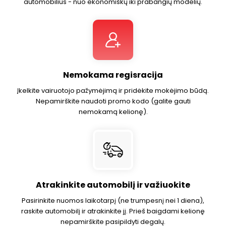
automobilius - nuo ekonomiškų iki prabangių modelių.
Nemokama regisracija
Įkelkite vairuotojo pažymėjimą ir pridėkite mokėjimo būdą.
Nepamirškite naudoti promo kodo (galite gauti
nemokamą kelionę).
Atrakinkite automobilį ir važiuokite
Pasirinkite nuomos laikotarpį (ne trumpesnį nei 1 diena),
raskite automobilį ir atrakinkite jį. Prieš baigdami kelionę
nepamirškite pasipildyti degalų.