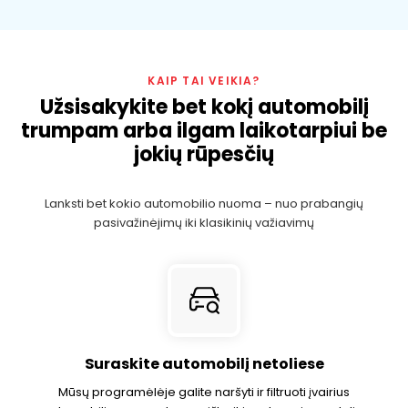
KAIP TAI VEIKIA?
Užsisakykite bet kokį automobilį
trumpam arba ilgam laikotarpiui be
jokių rūpesčių
Lanksti bet kokio automobilio nuoma – nuo ​​prabangių
pasivažinėjimų iki klasikinių važiavimų
Suraskite automobilį netoliese
Mūsų programėlėje galite naršyti ir filtruoti įvairius