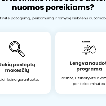
nuomos poreikiams?
tirkite patogumą, įperkamumą ir ramybę kiekvienu automobil
Lengva naudot
Jokių paslėptų
programa
mokesčių
Raskite, užsisakykite ir va
aidri kaina garantuota.
per kelias minutes.