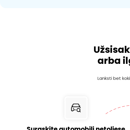
Užsisak
arba i
Lanksti bet kok
Suraskite automobilį netoliese