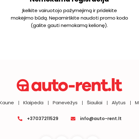
Įkelkite vairuotojo pažymėjimą ir pridėkite
mokėjimo būdą. Nepamirškite naudoti promo kodo
(galite gauti nemokamą kelionę).
Kaune
Klaipėda
Panevėžys
Šiauliai
Alytus
M
+37037211529
info@auto-rent.lt