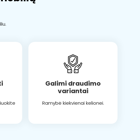
iu.
Galimi draudimo
i
variantai
Ramybė kiekvienai kelionei.
žiuokite