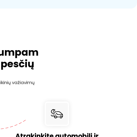
 trumpam
ūpesčių
ikinių važiavimų
Atrakinkite automobilį ir