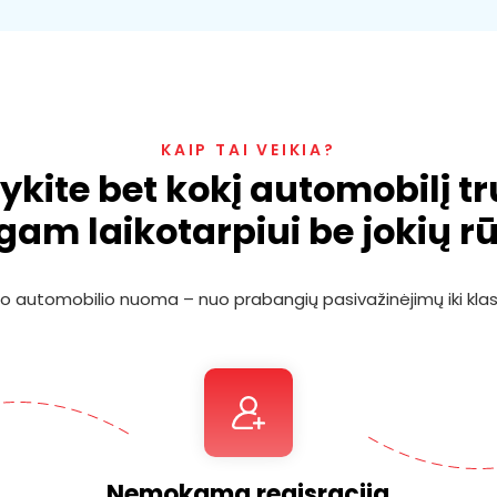
KAIP TAI VEIKIA?
ykite bet kokį automobilį
lgam laikotarpiui be jokių r
io automobilio nuoma – nuo ​​prabangių pasivažinėjimų iki klas
Nemokama regisracija