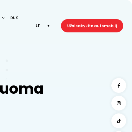
DUK
LT
Užsisakykite automobilį
 nuoma