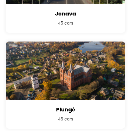
Jonava
45 cars
Plungė
45 cars