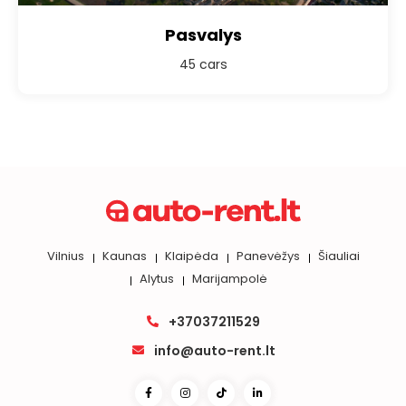
Pasvalys
45 cars
Vilnius
Kaunas
Klaipėda
Panevėžys
Šiauliai
Alytus
Marijampolė
+37037211529
info@auto-rent.lt