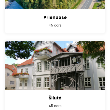
Prienuose
45 cars
Šilutė
45 cars